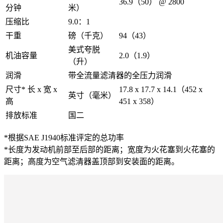
36.9（50） @ 2800
分钟
米）
压缩比
9.0：1
干重
磅（千克）
94（43）
美式夸脱
机油容量
2.0（1.9）
（升）
润滑
带全流量滤清器的全压力润滑
尺寸* 长 x 宽 x
17.8 x 17.7 x 14.1（452 x
英寸（毫米）
高
451 x 358）
排放标准
国二
*根据SAE J1940标准评定的总功率
*长度为发动机前部至后部的距离；宽度为火花塞到火花塞的
距离；高度为空气滤清器盖顶部到安装面的距离。