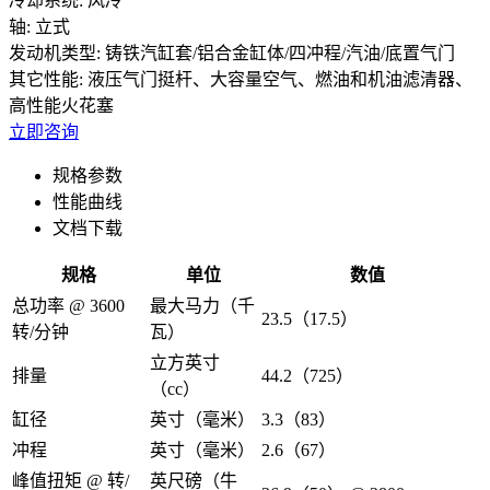
冷却系统:
风冷
轴:
立式
发动机类型:
铸铁汽缸套/铝合金缸体/四冲程/汽油/底置气门
其它性能:
液压气门挺杆、大容量空气、燃油和机油滤清器、
高性能火花塞
立即咨询
规格参数
性能曲线
文档下载
规格
单位
数值
总功率 @ 3600
最大马力（千
23.5（17.5）
转/分钟
瓦）
立方英寸
排量
44.2（725）
（cc）
缸径
英寸（毫米）
3.3（83）
冲程
英寸（毫米）
2.6（67）
峰值扭矩 @ 转/
英尺磅（牛