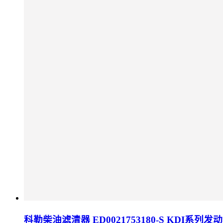
科勒柴油滤清器 ED0021753180-S KDI系列