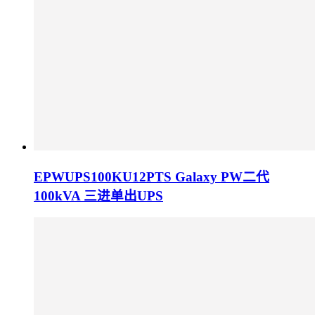
EPWUPS100KU12PTS Galaxy PW二代
100kVA 三进单出UPS