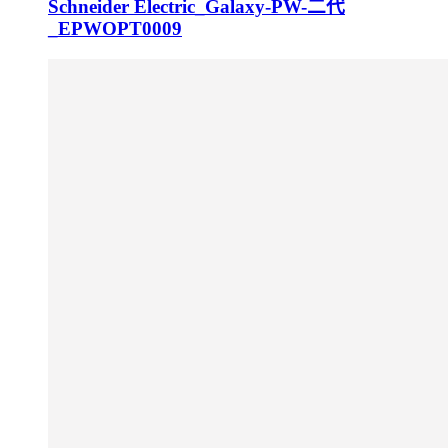
Schneider Electric_Galaxy-PW-二代
_EPWOPT0009