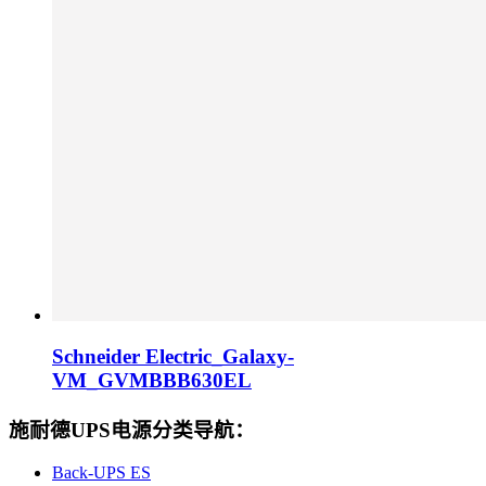
Schneider Electric_Galaxy-
VM_GVMBBB630EL
施耐德UPS电源分类导航：
Back-UPS ES