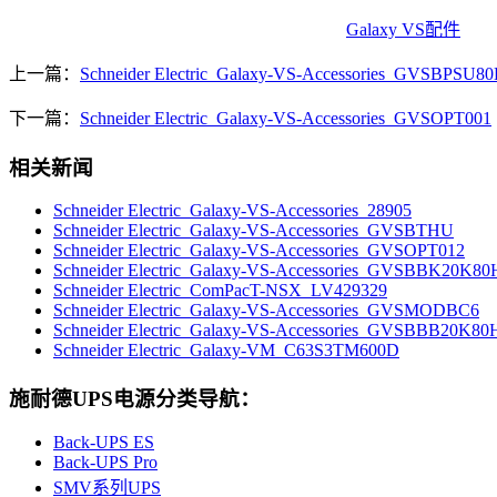
Galaxy VS配件
上一篇：
Schneider Electric_Galaxy-VS-Accessories_GVSBPSU8
下一篇：
Schneider Electric_Galaxy-VS-Accessories_GVSOPT001
相关新闻
Schneider Electric_Galaxy-VS-Accessories_28905
Schneider Electric_Galaxy-VS-Accessories_GVSBTHU
Schneider Electric_Galaxy-VS-Accessories_GVSOPT012
Schneider Electric_Galaxy-VS-Accessories_GVSBBK20K80
Schneider Electric_ComPacT-NSX_LV429329
Schneider Electric_Galaxy-VS-Accessories_GVSMODBC6
Schneider Electric_Galaxy-VS-Accessories_GVSBBB20K80
Schneider Electric_Galaxy-VM_C63S3TM600D
施耐德UPS电源分类导航：
Back-UPS ES
Back-UPS Pro
SMV系列UPS