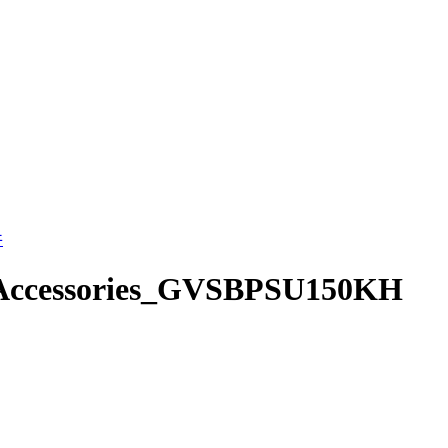
件
S-Accessories_GVSBPSU150KH