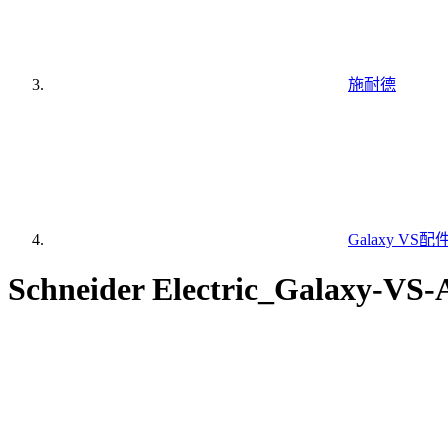
施耐德
Galaxy VS配
Schneider Electric_Galaxy-V