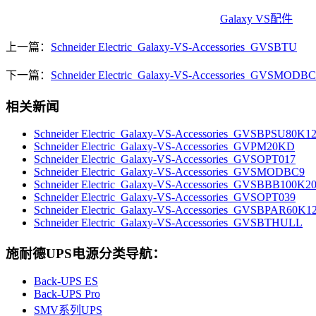
Galaxy VS配件
上一篇：
Schneider Electric_Galaxy-VS-Accessories_GVSBTU
下一篇：
Schneider Electric_Galaxy-VS-Accessories_GVSMODB
相关新闻
Schneider Electric_Galaxy-VS-Accessories_GVSBPSU80K1
Schneider Electric_Galaxy-VS-Accessories_GVPM20KD
Schneider Electric_Galaxy-VS-Accessories_GVSOPT017
Schneider Electric_Galaxy-VS-Accessories_GVSMODBC9
Schneider Electric_Galaxy-VS-Accessories_GVSBBB100K2
Schneider Electric_Galaxy-VS-Accessories_GVSOPT039
Schneider Electric_Galaxy-VS-Accessories_GVSBPAR60K1
Schneider Electric_Galaxy-VS-Accessories_GVSBTHULL
施耐德UPS电源分类导航：
Back-UPS ES
Back-UPS Pro
SMV系列UPS