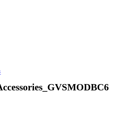
件
S-Accessories_GVSMODBC6