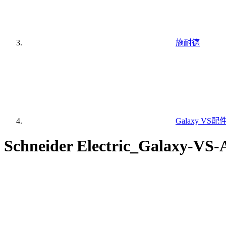
施耐德
Galaxy VS配
Schneider Electric_Galaxy-V