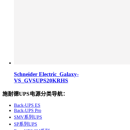
Schneider Electric_Galaxy-
VS_GVSUPS20KRHS
施耐德UPS电源分类导航：
Back-UPS ES
Back-UPS Pro
SMV系列UPS
SP系列UPS