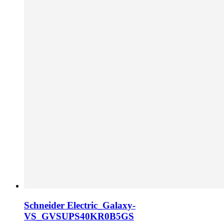
Schneider Electric_Galaxy-
VS_GVSUPS40KR0B5GS