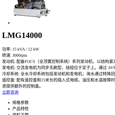
LMG14000
功率:
15 kVA / 12 kW
转速:
3000rpm
发动机:
配备FOCS（全顶置控制系统）系列发动机，以结构
发电机:
交流发电机为同步无刷型，绕组位于定子上。通过 AV
冷却系统:
全水冷却系统包括发动机和发电机；海水通过特殊回
遥控盒:
配有遥控盒和15米长的插入式电缆。油压和水温故障
求提供额外的控制盒。
立即咨询
规格参数
产品特性
资料下载