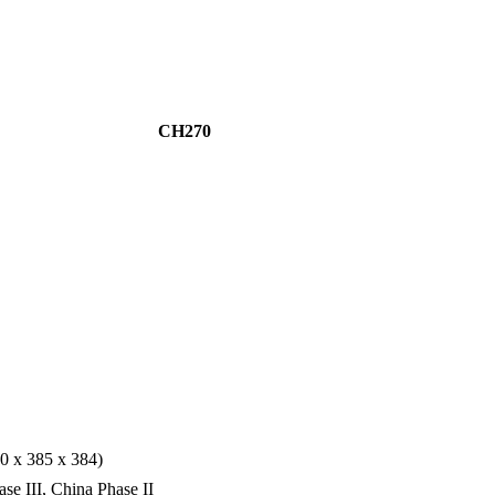
CH270
60 x 385 x 384)
e III, China Phase II