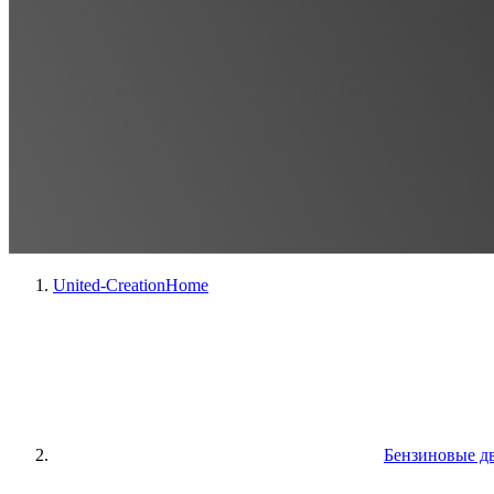
United-Creation
Home
Бензиновые д