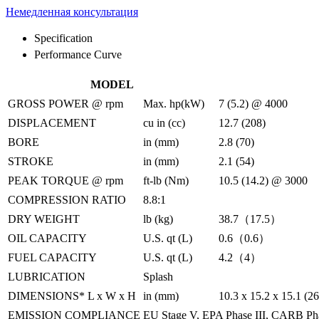
Немедленная консультация
Specification
Performance Curve
MODEL
GROSS POWER @ rpm
Max. hp(kW)
7 (5.2) @ 4000
DISPLACEMENT
cu in (cc)
12.7 (208)
BORE
in (mm)
2.8 (70)
STROKE
in (mm)
2.1 (54)
PEAK TORQUE @ rpm
ft-lb (Nm)
10.5 (14.2) @ 3000
COMPRESSION RATIO
8.8:1
DRY WEIGHT
lb (kg)
38.7（17.5）
OIL CAPACITY
U.S. qt (L)
0.6（0.6）
FUEL CAPACITY
U.S. qt (L)
4.2（4）
LUBRICATION
Splash
DIMENSIONS* L x W x H
in (mm)
10.3 x 15.2 x 15.1 (2
EMISSION COMPLIANCE
EU Stage V, EPA Phase III, CARB Phas