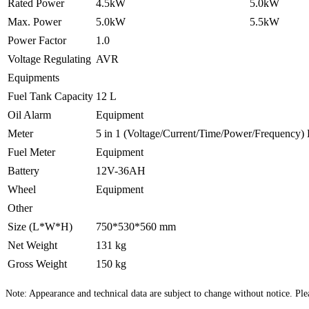
Rated Power
4.5kW
5.0kW
Max. Power
5.0kW
5.5kW
Power Factor
1.0
Voltage Regulating
AVR
Equipments
Fuel Tank Capacity
12 L
Oil Alarm
Equipment
Meter
5 in 1 (Voltage/Current/Time/Power/Frequency) 
Fuel Meter
Equipment
Battery
12V-36AH
Wheel
Equipment
Other
Size (L*W*H)
750*530*560 mm
Net Weight
131 kg
Gross Weight
150 kg
Note: Appearance and technical data are subject to change without notice. Plea