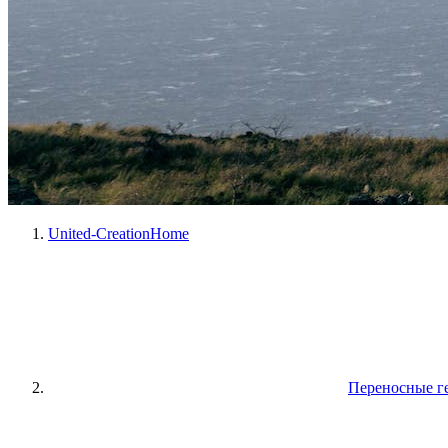
United-Creation
Home
Переносные г