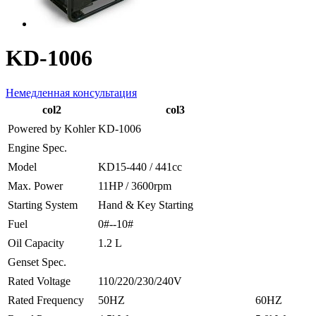
KD-1006
Немедленная консультация
col2
col3
Powered by Kohler
KD-1006
Engine Spec.
Model
KD15-440 / 441cc
Max. Power
11HP / 3600rpm
Starting System
Hand & Key Starting
Fuel
0#--10#
Oil Capacity
1.2 L
Genset Spec.
Rated Voltage
110/220/230/240V
Rated Frequency
50HZ
60HZ