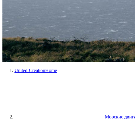
United-Creation
Home
Морские двига