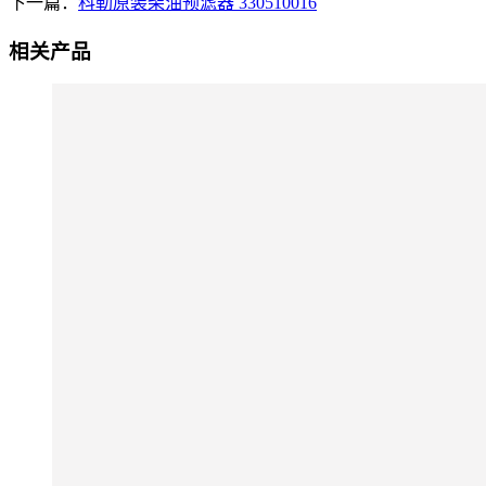
下一篇：
科勒原装柴油预滤器 330510016
相关产品