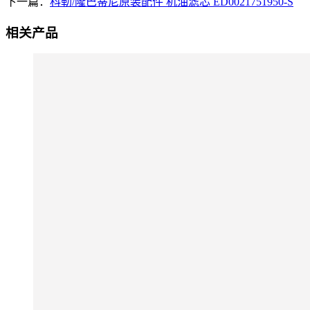
下一篇：
科勒/隆巴蒂尼原装配件 机油滤芯 ED0021751950-S
相关产品