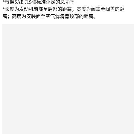
*根据SAE J1940标准评定的总功率
*长度为发动机前部至后部的距离；宽度为阀盖至阀盖的距
离；高度为安装面至空气滤清器顶部的距离。