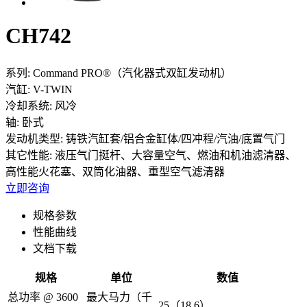
CH742
系列:
Command PRO®（汽化器式双缸发动机）
汽缸:
V-TWIN
冷却系统:
风冷
轴:
卧式
发动机类型:
铸铁汽缸套/铝合金缸体/四冲程/汽油/底置气门
其它性能:
液压气门挺杆、大容量空气、燃油和机油滤清器、
高性能火花塞、双筒化油器、重型空气滤清器
立即咨询
规格参数
性能曲线
文档下载
规格
单位
数值
总功率 @ 3600
最大马力（千
25（18.6）