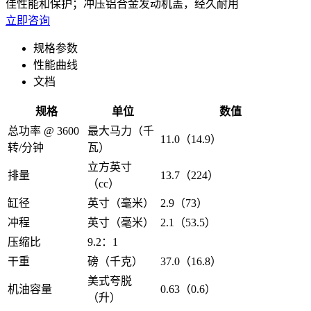
佳性能和保护；冲压铝合金发动机盖，经久耐用
立即咨询
规格参数
性能曲线
文档
规格
单位
数值
总功率 @ 3600
最大马力（千
11.0（14.9）
转/分钟
瓦）
立方英寸
排量
13.7（224）
（cc）
缸径
英寸（毫米）
2.9（73）
冲程
英寸（毫米）
2.1（53.5）
压缩比
9.2：1
干重
磅（千克）
37.0（16.8）
美式夸脱
机油容量
0.63（0.6）
（升）