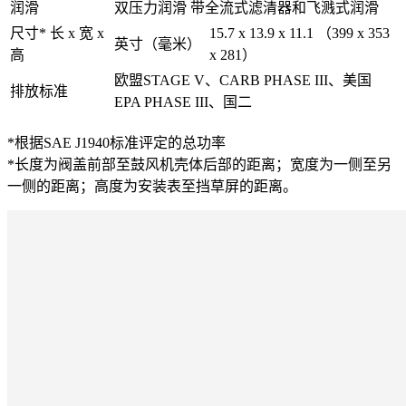
润滑
双压力润滑 带全流式滤清器和飞溅式润滑
尺寸* 长 x 宽 x
15.7 x 13.9 x 11.1 （399 x 353
英寸（毫米）
高
x 281）
欧盟STAGE V、CARB PHASE III、美国
排放标准
EPA PHASE III、国二
*根据SAE J1940标准评定的总功率
*长度为阀盖前部至鼓风机壳体后部的距离；宽度为一侧至另
一侧的距离；高度为安装表至挡草屏的距离。