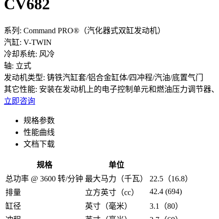
CV682
系列:
Command PRO®（汽化器式双缸发动机）
汽缸:
V-TWIN
冷却系统:
风冷
轴:
立式
发动机类型:
铸铁汽缸套/铝合金缸体/四冲程/汽油/底置气门
其它性能:
安装在发动机上的电子控制单元和燃油压力调节器、液压
立即咨询
规格参数
性能曲线
文档下载
规格
单位
总功率 @ 3600 转/分钟
最大马力（千瓦）
22.5（16.8）
42.4 (694)
排量
立方英寸（cc）
缸径
英寸（毫米）
3.1（80）