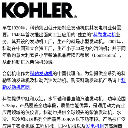
早在1920年，科勒集团就开始制造发动机供其发电机业务需
要。1948年首次推出面向工业应用的“独立的”
科勒发动机
业
务，其开设的发动机工厂，生产的就是小型发动机。2007年，
科勒在中国建立合资工厂，生产小于40马力的汽油机；并于同
年收购意大利著名小型柴油机品牌隆巴蒂尼（Lombardini），
从此科勒进入柴油机领域。
合创机电作为
科勒发动机
的中国代理商，为您提供全系列的科
勒柴油发动机及科勒汽油发动机。购买科勒发动机产品请上
科
勒发动机官网
。
科勒提供单缸和双缸，水平轴和垂直轴汽油发动机，功率范围
3-38hp，产品覆盖全功率段，质量性能优异，是通用动力商业
应用领域的佼佼者。科勒也提供全球领先的柴油发动机，水
冷、风冷和KDI系列全面覆盖100KW以下功率段。产品被广泛
应用于农业机械,工程机械，园林机械以及
发电机组
等高端商