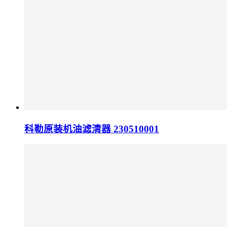
科勒原装机油滤清器 230510001