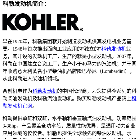
科勒发动机简介：
早在1920年，科勒集团就开始制造发动机供其发电机业务需
要。1948年首次推出面向工业应用的“独立的”
科勒发动机
业
务，其开设的发动机工厂，生产的就是小型发动机。2007年，
科勒在中国建立合资工厂，生产小于40马力的汽油机；并于同
年收购意大利著名小型柴油机品牌隆巴蒂尼（Lombardini），
从此科勒进入柴油机领域。
合创机电作为
科勒发动机
的中国代理商，为您提供全系列的科
勒柴油发动机及科勒汽油发动机。购买科勒发动机产品请上
科
勒发动机官网
。
科勒提供单缸和双缸，水平轴和垂直轴汽油发动机，功率范围
3-38hp，产品覆盖全功率段，质量性能优异，是通用动力商业
应用领域的佼佼者。科勒也提供全球领先的柴油发动机，水