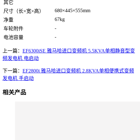
其它
680×445×555mm
尺寸（长×宽×高）
67kg
净重
-
车轮附件
-
电池容量
上一篇：
EF6300iSE 雅马哈进口变频机 5.5KVA单相静音型变
频发电机 电启动
下一篇：
EF2800i 雅马哈进口变频机 2.8KVA单相便携式变频
发电机 手启动
相关产品