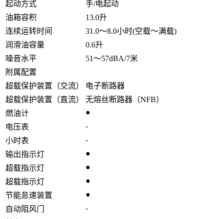
起动方式
手/电起动
油箱容积
13.0升
连续运转时间
31.0～8.0小时(空载～满载)
润滑油容量
0.6升
噪音水平
51～57dBA/7米
附属配置
超载保护装置（交流）
电子断路器
超载保护装置（直流）
无熔丝断路器（NFB）
●
燃油计
-
电压表
-
小时表
●
输出指示灯
●
超载指示灯
●
超载指示灯
●
节能怠速装置
-
自动阻风门