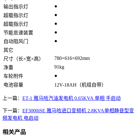
●
输出指示灯
●
超载指示灯
●
超载指示灯
●
节能怠速装置
●
自动阻风门
其它
780×616×692mm
尺寸（长×宽×高）
91kg
净重
●
车轮附件
电池容量
12V-18AH（机组自带）
上一篇：
ET-1 雅马哈汽油发电机 0.65KVA 单相 手启动
下一篇：
EF3000iSE 雅马哈进口变频机 2.8KVA单相静音型变
频发电机 电启动
相关产品