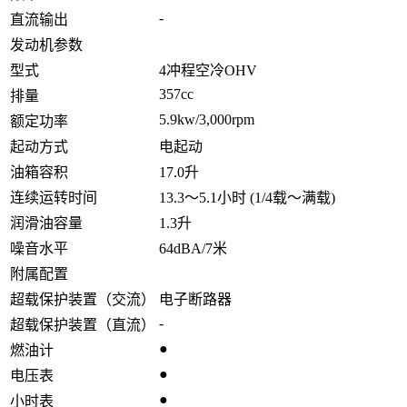
-
直流输出
发动机参数
型式
4冲程空冷OHV
357cc
排量
5.9kw/3,000rpm
额定功率
起动方式
电起动
油箱容积
17.0升
连续运转时间
13.3～5.1小时 (1/4载～满载)
润滑油容量
1.3升
噪音水平
64dBA/7米
附属配置
超载保护装置（交流）
电子断路器
-
超载保护装置（直流）
●
燃油计
●
电压表
●
小时表