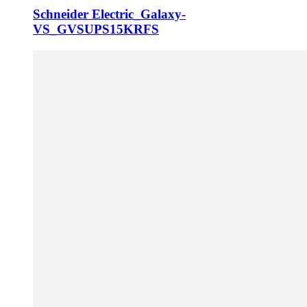
Schneider Electric_Galaxy-
VS_GVSUPS15KRFS