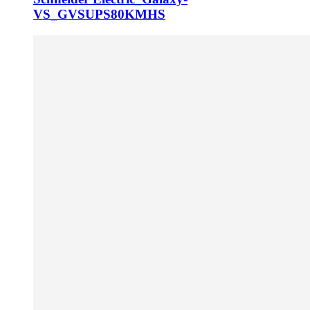
VS_GVSUPS80KMHS