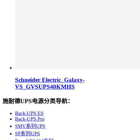
Schneider Electric_Galaxy-
VS_GVSUPS40KMHS
施耐德UPS电源分类导航：
Back-UPS ES
Back-UPS Pro
SMV系列UPS
SP系列UPS