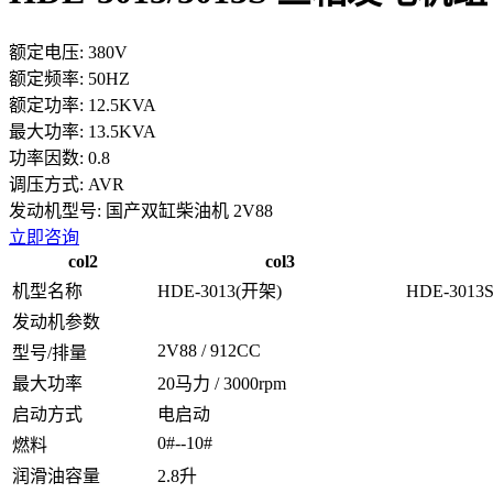
额定电压:
380V
额定频率:
50HZ
额定功率:
12.5KVA
最大功率:
13.5KVA
功率因数:
0.8
调压方式:
AVR
发动机型号:
国产双缸柴油机 2V88
立即咨询
col2
col3
机型名称
HDE-3013(开架)
HDE-3013
发动机参数
2V88 / 912CC
型号/排量
最大功率
20马力 / 3000rpm
启动方式
电启动
0#--10#
燃料
润滑油容量
2.8升