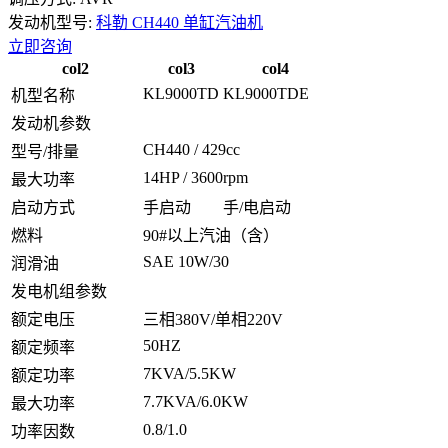
发动机型号:
科勒 CH440 单缸汽油机
立即咨询
col2
col3
col4
KL9000TD
KL9000TDE
机型名称
发动机参数
CH440 / 429cc
型号/排量
14HP / 3600rpm
最大功率
启动方式
手启动
手/电启动
燃料
90#以上汽油（含）
SAE 10W/30
润滑油
发电机组参数
额定电压
三相380V/单相220V
50HZ
额定频率
7KVA/5.5KW
额定功率
7.7KVA/6.0KW
最大功率
0.8/1.0
功率因数